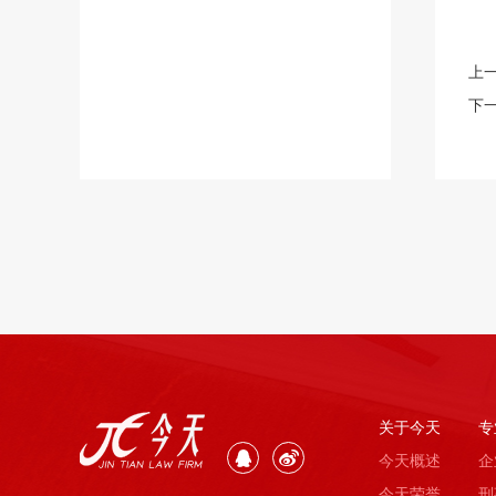
上
下
关于今天
专
今天概述
企
今天荣誉
刑