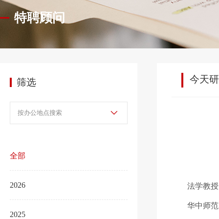
特聘顾问
今天研
筛选
全部
2026
法学教授
华中师范
2025