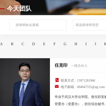
今天团队
A
B
C
D
E
F
G
H
I
J
任克印
一级合伙人
联系方式 : 13971281960
电子邮箱 : 494047555@qq.com
毕业于武汉大学法学院。曾任职安
管委办（党委办），担任综合秘书